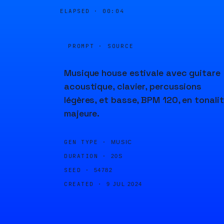
ELAPSED ·
00:04
PROMPT · SOURCE
Musique house estivale avec guitare
acoustique, clavier, percussions
légères, et basse, BPM 120, en tonali
majeure.
GEN TYPE ·
MUSIC
DURATION ·
20S
SEED ·
54782
CREATED ·
9 JUL 2024