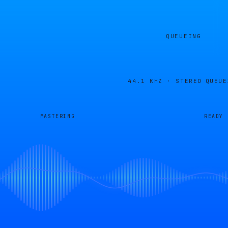
QUEUEING
44.1 KHZ · STEREO
QUEUE
MASTERING
READY