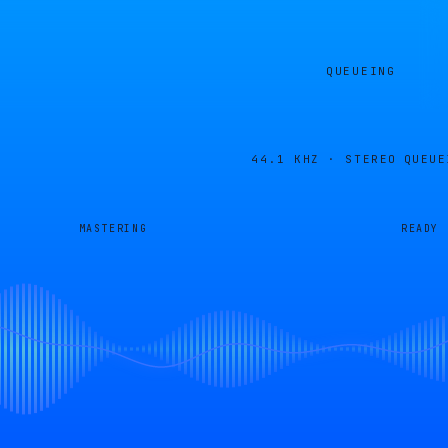
QUEUEING
44.1 KHZ · STEREO
QUEUE
MASTERING
READY