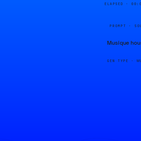
ELAPSED ·
00:
PROMPT · SO
Musique hous
GEN TYPE ·
M