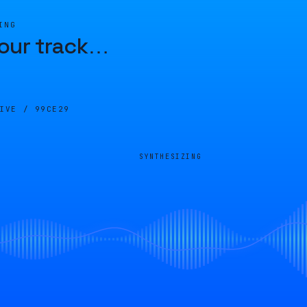
ING
our track
…
LIVE /
99CE29
SYNTHESIZING