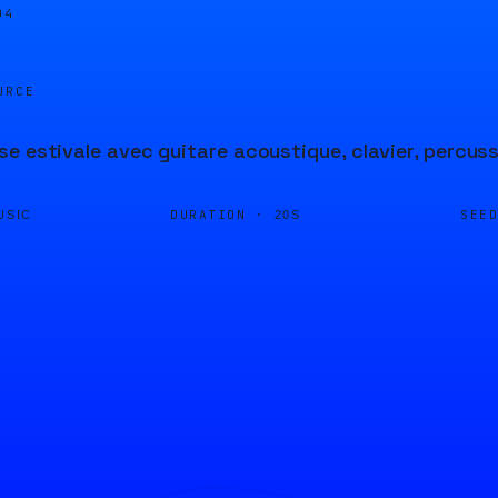
05
URCE
e estivale avec guitare acoustique, clavier, percuss
DURATION ·
SEE
USIC
20S